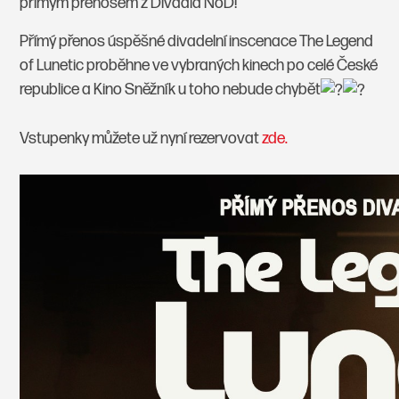
přímým přenosem z Divadla NoD!
Přímý přenos úspěšné divadelní inscenace The Legend
of Lunetic proběhne ve vybraných kinech po celé České
republice a Kino Sněžník u toho nebude chybět
Vstupenky můžete už nyní rezervovat
zde.