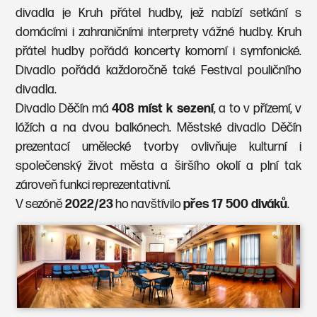
divadla je Kruh přátel hudby, jež nabízí setkání s
domácími i zahraničními interprety vážné hudby. Kruh
přátel hudby pořádá koncerty komorní i symfonické.
Divadlo pořádá každoročně také Festival pouličního
divadla.
Divadlo Děčín má
408 míst k sezení
, a to v přízemí, v
lóžích a na dvou balkónech. Městské divadlo Děčín
prezentací umělecké tvorby ovlivňuje kulturní i
společenský život města a širšího okolí a plní tak
zároveň funkci reprezentativní.
V sezóně
2022/23
ho navštívilo
přes 17 500 diváků
.