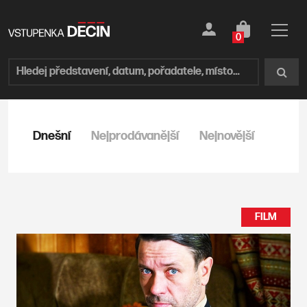
0
Dnešní
Nejprodávanější
Nejnovější
FILM