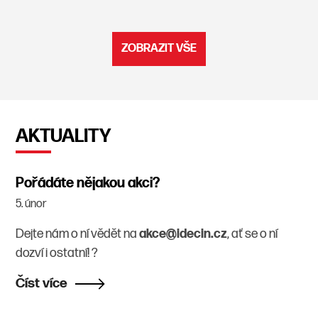
ZOBRAZIT VŠE
AKTUALITY
Pořádáte nějakou akci?
5.
únor
Dejte nám o ní vědět na
akce@idecin.cz
, ať se o ní
dozví i ostatní! ?
Číst více